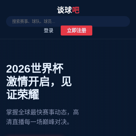
谈球
吧
登录
立即注册
2026世界杯
激情开启，见
证荣耀
掌握全球最快赛事动态，高
清直播每一场巅峰对决。