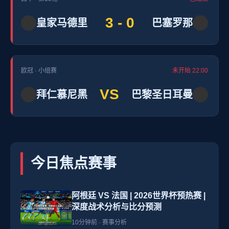
3 - 0
皇家马德里
巴塞罗那
欧冠 · 小组赛
未开始 22:00
VS
拜仁慕尼黑
巴黎圣日耳曼
今日焦点赛事
阿根廷 VS 法国 | 2026世界杯预热赛 |
深度战术分析与比分预测
10分钟前 · 赛事分析